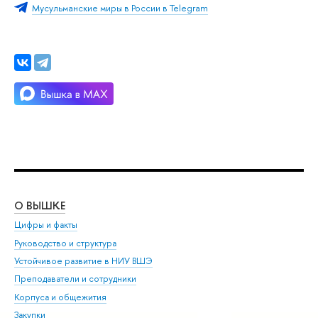
Мусульманские миры в России в Telegram
О ВЫШКЕ
ОБ
Цифры и факты
Ли
Руководство и структура
Дов
Устойчивое развитие в НИУ ВШЭ
Ол
Преподаватели и сотрудники
При
Корпуса и общежития
Вы
Закупки
При