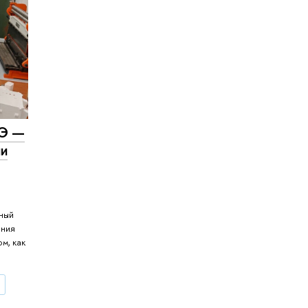
ШЭ —
ии
ьный
ения
м, как
ы