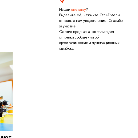
Нашли
опечатку
?
Выделите её, нажмите Ctrl+Enter и
отправьте нам уведомление. Спасибо
за участие!
Сервис предназначен только для
отправки сообщений об
орфографических и пунктуационных
ошибках.
кают