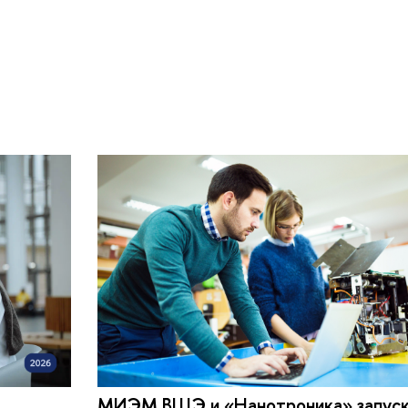
МИЭМ ВШЭ и «Нанотроника» запус