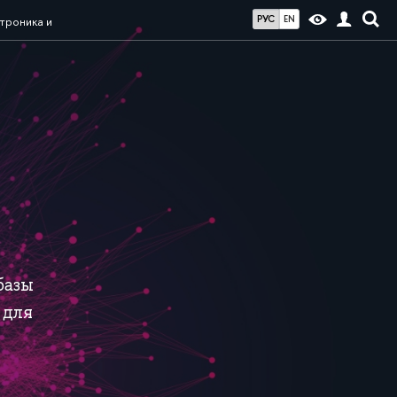
РУС
EN
троника и
базы
 для