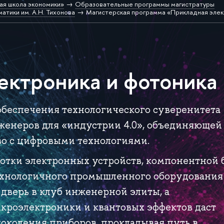
ая школа экономики»
Образовательные программы магистратуры
атики им. А.Н. Тихонова
Магистерская программа «Прикладная элек
ектроника и фотоника
обеспечения технологического суверенитета
женеров для «индустрии 4.0», объединяющей
во с цифровыми технологиями.
отки электронных устройств, компонентной 
ехнологичного промышленного оборудования
 дверь в клуб инженерной элиты, а
икроэлектроники и квантовых эффектов даст
поколения приборов, прокладывая путь в