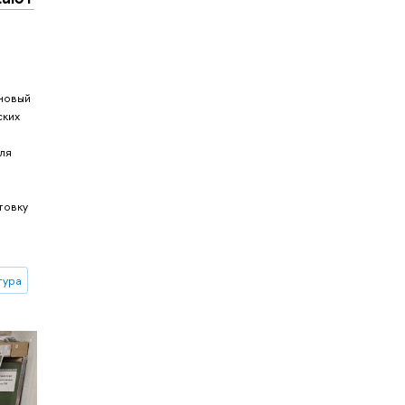
новый
ских
ля
и
товку
тура