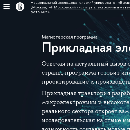
Национальный исследовательский университет «Высш
(Москва)
Московский институт электроники и матем
фотоника»
Магистерская программа
Прикладная эл
Отвечая на актуальный вызов 
страны, программа готовит ин
проектирование и производст
Прикладная траектория разраб
микроэлектроники и высокот
реального сектора откроет вам
исследовательская на стыке м
возможность создавать новые 