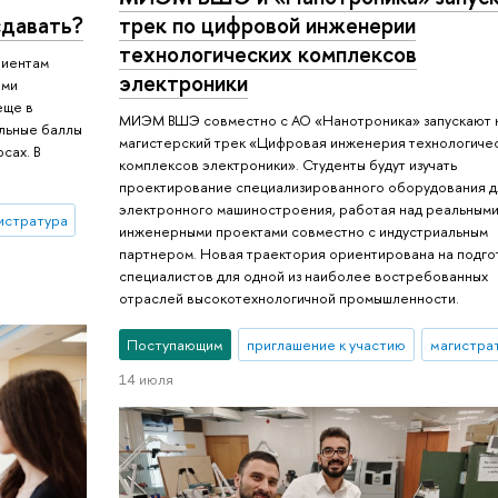
сдавать?
трек по цифровой инженерии
технологических комплексов
риентам
электроники
ыми
еще в
МИЭМ ВШЭ совместно с АО «Нанотроника» запускают 
альные баллы
магистерский трек «Цифровая инженерия технологиче
сах. В
комплексов электроники». Студенты будут изучать
проектирование специализированного оборудования д
электронного машиностроения, работая над реальным
истратура
инженерными проектами совместно с индустриальным
партнером. Новая траектория ориентирована на подго
специалистов для одной из наиболее востребованных
отраслей высокотехнологичной промышленности.
Поступающим
приглашение к участию
магистра
14 июля