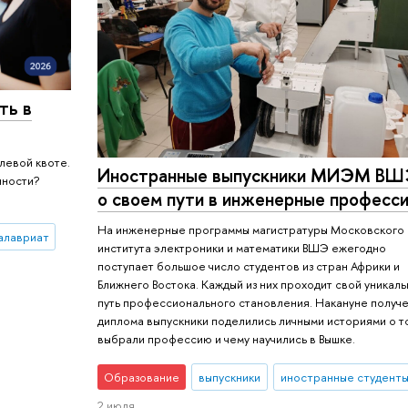
ть в
левой квоте.
Иностранные выпускники МИЭМ В
нности?
о своем пути в инженерные професс
На инженерные программы магистратуры Московского
алавриат
института электроники и математики ВШЭ ежегодно
поступает большое число студентов из стран Африки и
Ближнего Востока. Каждый из них проходит свой уникал
путь профессионального становления. Накануне получ
диплома выпускники поделились личными историями о то
выбрали профессию и чему научились в Вышке.
Образование
выпускники
иностранные студент
2 июля