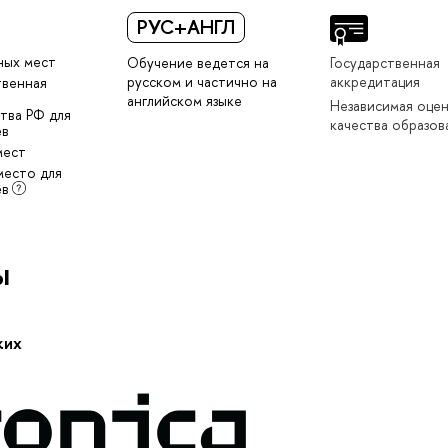
РУС+АНГЛ
ных мест
Обучение ведется на
Государственная
русском и частично на
аккредитация
твенная
английском языке
Независимая оце
тва РФ для
качества образов
ев
мест
место для
ев
ы
ких