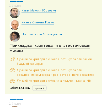
Каган Максим Юрьевич
Кугель Климент Ильич
Попова Елена Арнольдовна
Прикладная квантовая и статистическая
физика
Лучший по критерию «Полезность курса для Вашей
будущей карьеры»
Лучший по критерию «Полезность курса для
расширения кругозора и разностороннего развития»
Лучший по критерию «Новизна полученных знаний»
Обязательный
русский