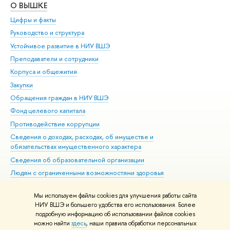
О ВЫШКЕ
ОБ
Цифры и факты
Ли
Руководство и структура
Дов
Устойчивое развитие в НИУ ВШЭ
Ол
Преподаватели и сотрудники
При
Корпуса и общежития
Вы
Закупки
При
Обращения граждан в НИУ ВШЭ
Ас
Фонд целевого капитала
До
Противодействие коррупции
Цен
Сведения о доходах, расходах, об имуществе и
Би
обязательствах имущественного характера
Об
Сведения об образовательной организации
Обр
Людям с ограниченными возможностями здоровья
Единая платежная страница
Мы используем файлы cookies для улучшения работы сайта
Работа в Вышке
НИУ ВШЭ и большего удобства его использования. Более
подробную информацию об использовании файлов cookies
можно найти
здесь
, наши правила обработки персональных