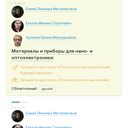
Баева Эльмира Миталиповна
Елезов Михаил Сергеевич
Чулкова Галина Меркурьевна
Материалы и приборы для нано- и
оптоэлектроники
Лучший по критерию «Полезность курса для Вашей
будущей карьеры»
Лучший по критерию «Новизна полученных знаний»
Обязательный
русский
Баева Эльмира Миталиповна
Елезов Михаил Сергеевич