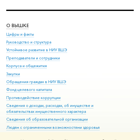
О ВЫШКЕ
ОБ
Цифры и факты
Ли
Руководство и структура
Дов
Устойчивое развитие в НИУ ВШЭ
Ол
Преподаватели и сотрудники
При
Корпуса и общежития
Вы
Закупки
При
Обращения граждан в НИУ ВШЭ
Ас
Фонд целевого капитала
До
Противодействие коррупции
Цен
Сведения о доходах, расходах, об имуществе и
Би
обязательствах имущественного характера
Об
Сведения об образовательной организации
Обр
Людям с ограниченными возможностями здоровья
Единая платежная страница