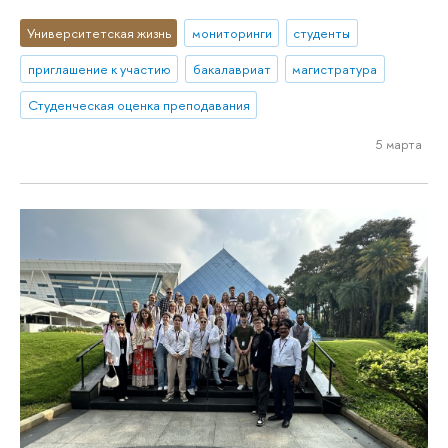
Университетская жизнь
мониторинги
студенты
приглашение к участию
бакалавриат
магистратура
Студенческая оценка преподавания
5 марта