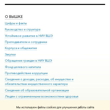
О ВЫШКЕ
ОБ
Цифры и факты
Ли
Руководство и структура
Дов
Устойчивое развитие в НИУ ВШЭ
Ол
Преподаватели и сотрудники
При
Корпуса и общежития
Вы
Закупки
При
Обращения граждан в НИУ ВШЭ
Ас
Фонд целевого капитала
До
Противодействие коррупции
Цен
Сведения о доходах, расходах, об имуществе и
Би
обязательствах имущественного характера
Об
Сведения об образовательной организации
Обр
Людям с ограниченными возможностями здоровья
Единая платежная страница
Мы используем файлы cookies для улучшения работы сайта
Работа в Вышке