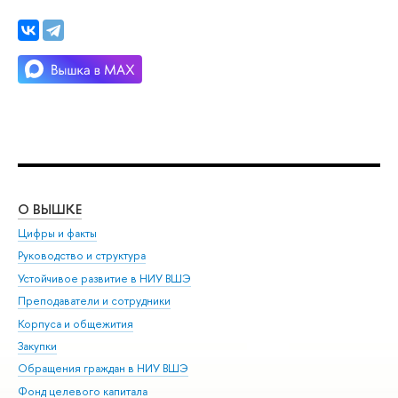
О ВЫШКЕ
ОБ
Цифры и факты
Ли
Руководство и структура
Дов
Устойчивое развитие в НИУ ВШЭ
Ол
Преподаватели и сотрудники
При
Корпуса и общежития
Вы
Закупки
При
Обращения граждан в НИУ ВШЭ
Ас
Фонд целевого капитала
До