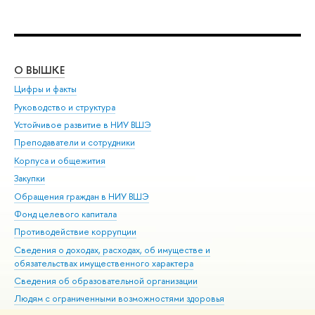
О ВЫШКЕ
ОБ
Цифры и факты
Ли
Руководство и структура
Дов
Устойчивое развитие в НИУ ВШЭ
Ол
Преподаватели и сотрудники
При
Корпуса и общежития
Вы
Закупки
При
Обращения граждан в НИУ ВШЭ
Ас
Фонд целевого капитала
До
Противодействие коррупции
Цен
Сведения о доходах, расходах, об имуществе и
Би
обязательствах имущественного характера
Об
Сведения об образовательной организации
Обр
Людям с ограниченными возможностями здоровья