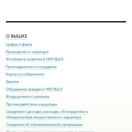
О ВЫШКЕ
ОБ
Цифры и факты
Ли
Руководство и структура
Дов
Устойчивое развитие в НИУ ВШЭ
Ол
Преподаватели и сотрудники
При
Корпуса и общежития
Вы
Закупки
При
Обращения граждан в НИУ ВШЭ
Ас
Фонд целевого капитала
До
Противодействие коррупции
Цен
Сведения о доходах, расходах, об имуществе и
Би
обязательствах имущественного характера
Об
Сведения об образовательной организации
Обр