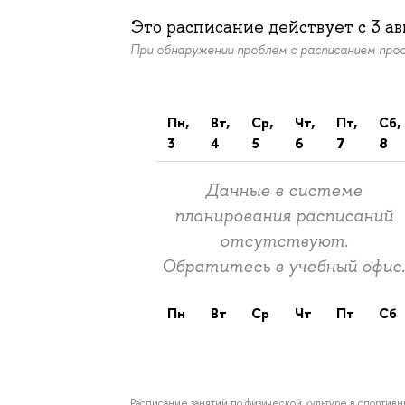
Это расписание действует c
3 ав
При обнаружении проблем с расписанием пр
пн,
вт,
ср,
чт,
пт,
сб,
3
4
5
6
7
8
Данные в системе
планирования расписаний
отсутствуют.
Обратитесь в учебный офис
пн
вт
ср
чт
пт
сб
Расписание занятий по физической культуре в спортив