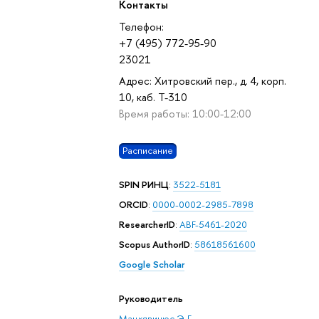
Контакты
Телефон:
+7 (495) 772-95-90
23021
Адрес: Хитровский пер., д. 4, корп.
10, каб. Т-310
Время работы: 10:00-12:00
Расписание
SPIN РИНЦ
:
3522-5181
ORCID
:
0000-0002-2985-7898
ResearcherID
:
ABF-5461-2020
Scopus AuthorID
:
58618561600
Google Scholar
Руководитель
Мацкявичюс Э. Г.