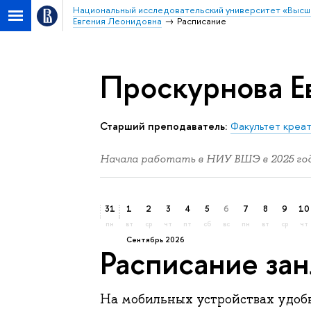
Национальный исследовательский университет «Высш
Евгения Леонидовна
Расписание
Проскурнова Е
Старший преподаватель:
Факультет креа
Начала работать в НИУ ВШЭ в 2025 год
31
1
2
3
4
5
6
7
8
9
10
пн
вт
ср
чт
пт
сб
вс
пн
вт
ср
чт
сентябрь 2026
Расписание за
На мобильных устройствах удо