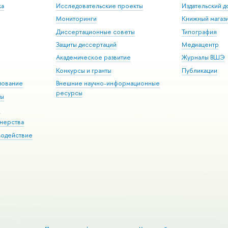
ка
Исследовательские проекты
Издательский 
Мониторинги
Книжный магаз
Диссертационные советы
Типография
Защиты диссертаций
Медиацентр
Академическое развитие
Журналы ВШЭ
Конкурсы и гранты
Публикации
зование
Внешние научно-информационные
ресурсы
ры
Э
нерства
модействие