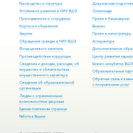
Руководство и структура
Довузовская подготов
Устойчивое развитие в НИУ ВШЭ
Олимпиады
Преподаватели и сотрудники
Прием в бакалавриат
Корпуса и общежития
Вышка+
Закупки
Прием в магистратуру
Обращения граждан в НИУ ВШЭ
Аспирантура
Фонд целевого капитала
Дополнительное обра
Противодействие коррупции
Центр развития карье
Сведения о доходах, расходах, об
Бизнес-инкубатор ВШ
имуществе и обязательствах
Образовательные парт
имущественного характера
Обратная связь и взаи
Сведения об образовательной
с получателями услуг
организации
Людям с ограниченными
возможностями здоровья
Единая платежная страница
Работа в Вышке