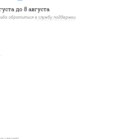
густа
до
8 августа
осьба обратиться
в службу поддержки
.
ных секциях