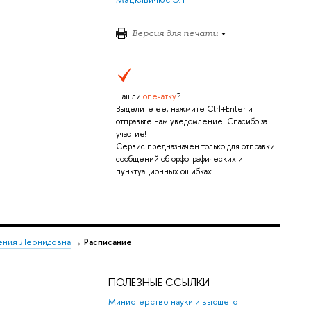
Версия для печати
Нашли
опечатку
?
Выделите её, нажмите Ctrl+Enter и
отправьте нам уведомление. Спасибо за
участие!
Сервис предназначен только для отправки
сообщений об орфографических и
пунктуационных ошибках.
ения Леонидовна
→
Расписание
ПОЛЕЗНЫЕ ССЫЛКИ
Министерство науки и высшего