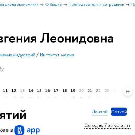
ая школа экономики»
О Вышке
Преподаватели и сотрудники
П
вгения Леонидовна
тивных индустрий
/
Институт медиа
у.
11
12
13
14
15
16
17
18
19
20
21
22
23
24
25
26
пт
сб
вс
пн
вт
ср
чт
пт
сб
вс
пн
вт
ср
чт
пт
сб
нятий
Лентой
Сеткой
Сегодня, 7 августа, пт
бнее
в