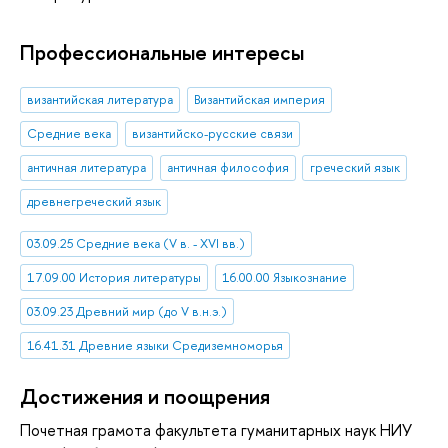
Профессиональные интересы
византийская литература
Византийская империя
Средние века
византийско-русские связи
античная литература
античная философия
греческий язык
древнегреческий язык
03.09.25 Средние века (V в. - XVI вв.)
17.09.00 История литературы
16.00.00 Языкознание
03.09.23 Древний мир (до V в.н.э.)
16.41.31 Древние языки Средиземноморья
Достижения и поощрения
Почетная грамота факультета гуманитарных наук НИУ