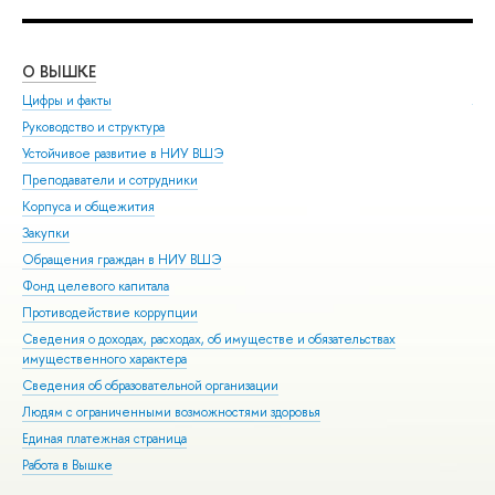
О ВЫШКЕ
ОБ
Цифры и факты
Ли
Руководство и структура
Дов
Устойчивое развитие в НИУ ВШЭ
Ол
Преподаватели и сотрудники
При
Корпуса и общежития
Вы
Закупки
При
Обращения граждан в НИУ ВШЭ
Асп
Фонд целевого капитала
Доп
Противодействие коррупции
Цен
Сведения о доходах, расходах, об имуществе и обязательствах
Биз
имущественного характера
Обр
Сведения об образовательной организации
Обр
Людям с ограниченными возможностями здоровья
Единая платежная страница
Работа в Вышке