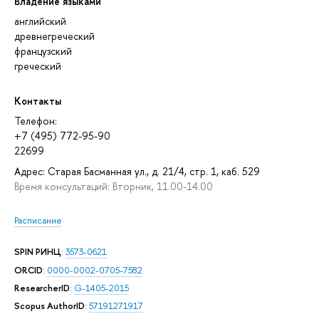
Владение языками
английский
древнегреческий
французский
греческий
Контакты
Телефон:
+7 (495) 772-95-90
22699
Адрес: Старая Басманная ул., д. 21/4, стр. 1, каб. 529
Время консультаций: Вторник, 11.00-14.00
Расписание
SPIN РИНЦ
:
3573-0621
ORCID
:
0000-0002-0705-7582
ResearcherID
:
G-1405-2015
Scopus AuthorID
:
57191271917