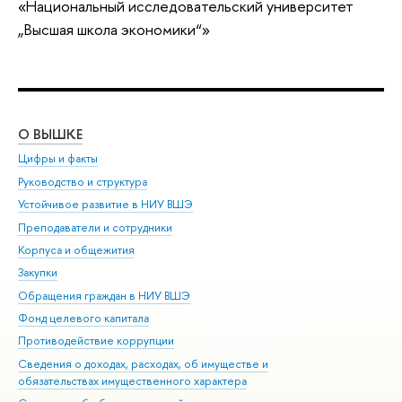
«Национальный исследовательский университет
„Высшая школа экономики“»
О ВЫШКЕ
ОБ
Цифры и факты
Ли
Руководство и структура
Дов
Устойчивое развитие в НИУ ВШЭ
Ол
Преподаватели и сотрудники
При
Корпуса и общежития
Вы
Закупки
При
Обращения граждан в НИУ ВШЭ
Ас
Фонд целевого капитала
До
Противодействие коррупции
Цен
Сведения о доходах, расходах, об имуществе и
Би
обязательствах имущественного характера
Об