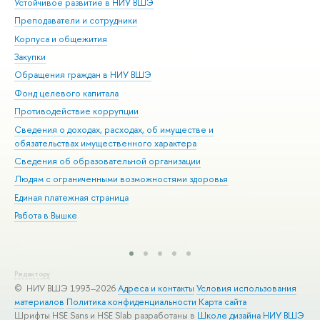
Устойчивое развитие в НИУ ВШЭ
Ол
Преподаватели и сотрудники
При
Корпуса и общежития
Вы
Закупки
При
Обращения граждан в НИУ ВШЭ
Ас
Фонд целевого капитала
До
Противодействие коррупции
Цен
Сведения о доходах, расходах, об имуществе и
Би
обязательствах имущественного характера
Об
Сведения об образовательной организации
Обр
Людям с ограниченными возможностями здоровья
Единая платежная страница
Работа в Вышке
Редактору
© НИУ ВШЭ 1993–2026
Адреса и контакты
Условия использования
материалов
Политика конфиденциальности
Карта сайта
Шрифты HSE Sans и HSE Slab разработаны в
Школе дизайна НИУ ВШЭ