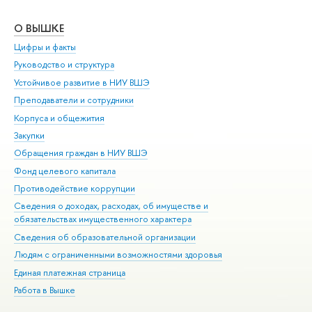
О ВЫШКЕ
ОБ
Цифры и факты
Ли
Руководство и структура
Дов
Устойчивое развитие в НИУ ВШЭ
Ол
Преподаватели и сотрудники
При
Корпуса и общежития
Вы
Закупки
При
Обращения граждан в НИУ ВШЭ
Ас
Фонд целевого капитала
До
Противодействие коррупции
Цен
Сведения о доходах, расходах, об имуществе и
Би
обязательствах имущественного характера
Об
Сведения об образовательной организации
Обр
Людям с ограниченными возможностями здоровья
Единая платежная страница
Работа в Вышке