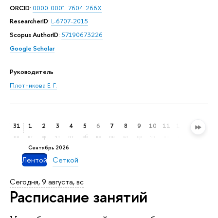
ORCID
:
0000-0001-7604-266X
ResearcherID
:
L-6707-2015
Scopus AuthorID
:
57190673226
Google Scholar
Руководитель
Плотникова Е. Г.
31
1
2
3
4
5
6
7
8
9
10
11
12
13
14
пн
вт
ср
чт
пт
сб
вс
пн
вт
ср
чт
пт
сб
вс
пн
сентябрь 2026
Лентой
Сеткой
Сегодня, 9 августа, вс
Расписание занятий