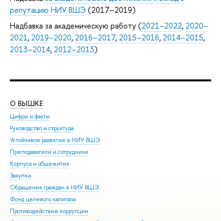
репутацию НИУ ВШЭ
(2017–2019)
Надбавка за академическую работу (
2021–2022
,
2020–
2021
,
2019–2020
,
2016–2017
,
2015–2016
,
2014–2015
,
2013–2014
,
2012–2013
)
О ВЫШКЕ
ОБ
Цифры и факты
Ли
Руководство и структура
Дов
Устойчивое развитие в НИУ ВШЭ
Ол
Преподаватели и сотрудники
При
Корпуса и общежития
Вы
Закупки
При
Обращения граждан в НИУ ВШЭ
Асп
Фонд целевого капитала
Доп
Противодействие коррупции
Цен