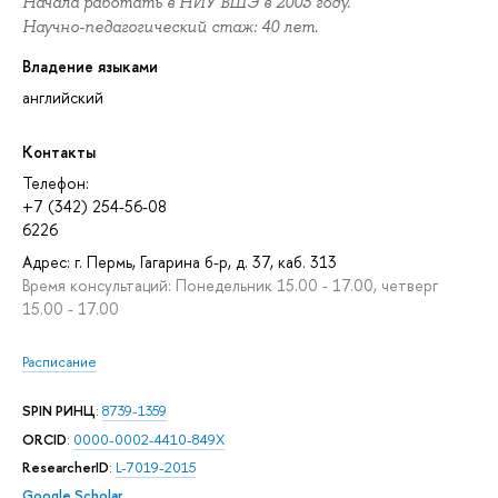
Начала работать в НИУ ВШЭ в 2003 году.
Научно-педагогический стаж: 40 лет.
Владение языками
английский
Контакты
Телефон:
+7 (342) 254-56-08
6226
Адрес: г. Пермь, Гагарина б-р, д. 37, каб. 313
Время консультаций: Понедельник 15.00 - 17.00, четверг
15.00 - 17.00
Расписание
SPIN РИНЦ
:
8739-1359
ORCID
:
0000-0002-4410-849X
ResearcherID
:
L-7019-2015
Google Scholar