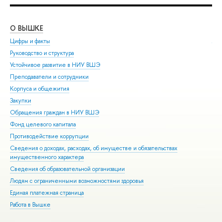
О ВЫШКЕ
ОБ
Цифры и факты
Ли
Руководство и структура
Дов
Устойчивое развитие в НИУ ВШЭ
Ол
Преподаватели и сотрудники
При
Корпуса и общежития
Вы
Закупки
При
Обращения граждан в НИУ ВШЭ
Асп
Фонд целевого капитала
Доп
Противодействие коррупции
Цен
Сведения о доходах, расходах, об имуществе и обязательствах
Биз
имущественного характера
Обр
Сведения об образовательной организации
Обр
Людям с ограниченными возможностями здоровья
Единая платежная страница
Работа в Вышке