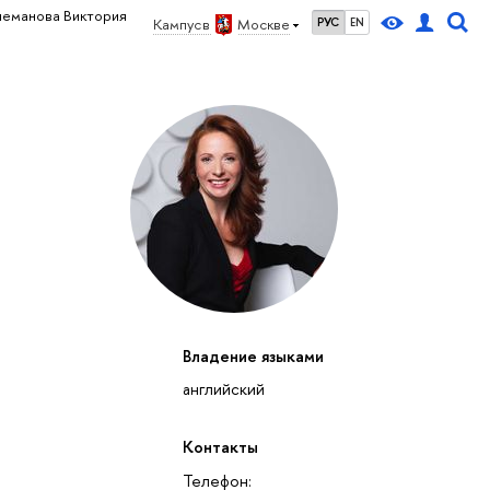
леманова Виктория
Кампус в
Москве
РУС
EN
Владение языками
английский
Контакты
Телефон: