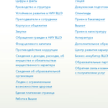
Цифры и факты
Лицей
Руководство и структура
Довузовская подготов
Устойчивое развитие в НИУ ВШЭ
Олимпиады
Преподаватели и сотрудники
Прием в бакалавриат
Корпуса и общежития
Вышка+
Закупки
Прием в магистратуру
Обращения граждан в НИУ ВШЭ
Аспирантура
Фонд целевого капитала
Дополнительное обра
Противодействие коррупции
Центр развития карье
Сведения о доходах, расходах, об
Бизнес-инкубатор ВШ
имуществе и обязательствах
Образовательные парт
имущественного характера
Обратная связь и взаи
Сведения об образовательной
с получателями услуг
организации
Людям с ограниченными
возможностями здоровья
Единая платежная страница
Работа в Вышке