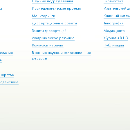
Научные подразделения
Библиотека
ка
Исследовательские проекты
Издательский 
Мониторинги
Книжный магаз
Диссертационные советы
Типография
Защиты диссертаций
Медиацентр
Академическое развитие
Журналы ВШЭ
Конкурсы и гранты
Публикации
зование
Внешние научно-информационные
ресурсы
ры
Э
нерства
модействие