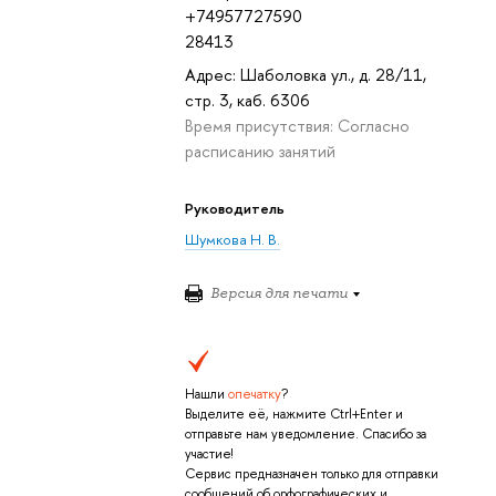
+74957727590
28413
Адрес: Шаболовка ул., д. 28/11,
стр. 3, каб. 6306
Время присутствия: Согласно
расписанию занятий
Руководитель
Шумкова Н. В.
Версия для печати
Нашли
опечатку
?
Выделите её, нажмите Ctrl+Enter и
отправьте нам уведомление. Спасибо за
участие!
Сервис предназначен только для отправки
сообщений об орфографических и