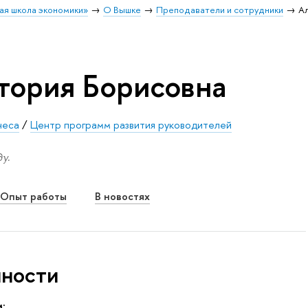
ая школа экономики»
О Вышке
Преподаватели и сотрудники
А
тория Борисовна
неса
/
Центр программ развития руководителей
у.
Опыт работы
В новостях
нности
: