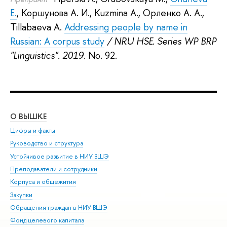
E.
,
Коршунова А. И.
,
Kuzmina A.
,
Орленко А. А.
,
Tillabaeva A.
Addressing people by name in
Russian: A corpus study
/ NRU HSE. Series WP BRP
"Linguistics". 2019.
No. 92.
О ВЫШКЕ
ОБ
Цифры и факты
Ли
Руководство и структура
Дов
Устойчивое развитие в НИУ ВШЭ
Ол
Преподаватели и сотрудники
При
Корпуса и общежития
Вы
Закупки
При
Обращения граждан в НИУ ВШЭ
Ас
Фонд целевого капитала
До