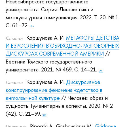
Новосибирского государственного
университета. Серия: Лингвистика и
межкультурная коммуникация. 2022.
Т. 20. № 1.
С. 61–72.
doi
Коршунова А. И.
МЕТАФОРЫ ДЕТСТВА
Статья
И ВЗРОСЛЕНИЯ В ОБИХОДНО-РАЗГОВОРНЫХ
ДИСКУРСАХ СОВРЕМЕННОЙ АМЕРИКИ
//
Вестник Томского государственного
университета. 2021.
№ 469. С. 14–21.
doi
Коршунова А. И.
Дискурсивное
Статья
конструирование феномена «детство» в
англоязычной культуре
// Человек: образ и
сущность. Гуманитарные аспекты. 2020.
№ 2
(42). С. 21–39.
doi
Piperski A.
,
Grabovskaya M.
,
Gridneva
Препринт