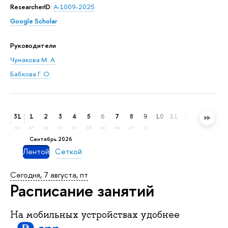
ResearcherID
:
A-1009-2025
Google Scholar
Руководители
Чумакова М. А.
Бабкова Г. О.
31
1
2
3
4
5
6
7
8
9
10
11
12
13
14
пн
вт
ср
чт
пт
сб
вс
пн
вт
ср
чт
пт
сб
вс
пн
сентябрь 2026
Лентой
Сеткой
Сегодня, 7 августа, пт
Расписание занятий
На мобильных устройствах удобнее