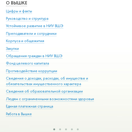
О ВЫШКЕ
ОБ
Цифры и факты
Ли
Руководство и структура
Дов
Устойчивое развитие в НИУ ВШЭ
Ол
Преподаватели и сотрудники
При
Корпуса и общежития
Вы
Закупки
При
Обращения граждан в НИУ ВШЭ
Ас
Фонд целевого капитала
До
Противодействие коррупции
Цен
Сведения о доходах, расходах, об имуществе и
Би
обязательствах имущественного характера
Об
Сведения об образовательной организации
Обр
Людям с ограниченными возможностями здоровья
Единая платежная страница
Работа в Вышке