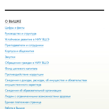
О ВЫШКЕ
ОБ
Цифры и факты
Ли
Руководство и структура
Дов
Устойчивое развитие в НИУ ВШЭ
Ол
Преподаватели и сотрудники
При
Корпуса и общежития
Вы
Закупки
При
Обращения граждан в НИУ ВШЭ
Асп
Фонд целевого капитала
Доп
Противодействие коррупции
Цен
Сведения о доходах, расходах, об имуществе и обязательствах
Биз
имущественного характера
Обр
Сведения об образовательной организации
Обр
Людям с ограниченными возможностями здоровья
Единая платежная страница
Работа в Вышке