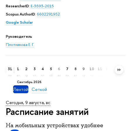
ResearcherID
:
E-3593-2015
Scopus AuthorID
:
6602291952
Google Scholar
Руководитель
Плотникова Е. Г.
31
1
2
3
4
5
6
7
8
9
10
11
12
13
14
пн
вт
ср
чт
пт
сб
вс
пн
вт
ср
чт
пт
сб
вс
пн
сентябрь 2026
Лентой
Сеткой
Сегодня, 9 августа, вс
Расписание занятий
На мобильных устройствах удобнее