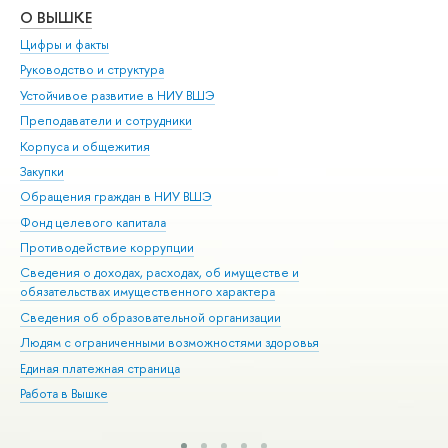
О ВЫШКЕ
ОБ
Цифры и факты
Ли
Руководство и структура
Дов
Устойчивое развитие в НИУ ВШЭ
Ол
Преподаватели и сотрудники
При
Корпуса и общежития
Вы
Закупки
При
Обращения граждан в НИУ ВШЭ
Ас
Фонд целевого капитала
До
Противодействие коррупции
Цен
Сведения о доходах, расходах, об имуществе и
Би
обязательствах имущественного характера
Об
Сведения об образовательной организации
Обр
Людям с ограниченными возможностями здоровья
Единая платежная страница
Работа в Вышке