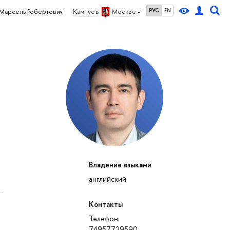
РУС
EN
Марсель Робертович
Кампус в
Москве
Владение языками
английский
Контакты
Телефон:
74957729590