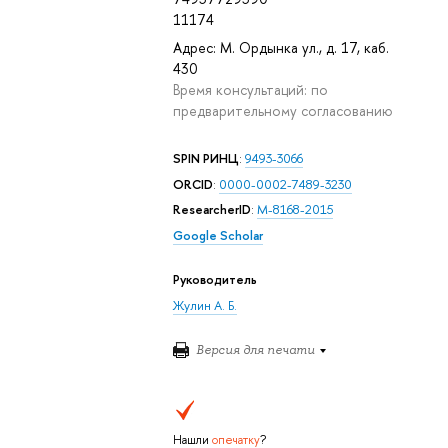
11174
Адрес: М. Ордынка ул., д. 17, каб.
430
Время консультаций: по
предварительному согласованию
SPIN РИНЦ
:
9493-3066
ORCID
:
0000-0002-7489-3230
ResearcherID
:
M-8168-2015
Google Scholar
Руководитель
Жулин А. Б.
Версия для печати
Нашли
опечатку
?