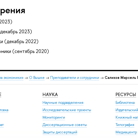
рения
2023)
декабрь 2023)
и (декабрь 2022)
мики (сентябрь 2020)
ла экономики»
→
О Вышке
→
Преподаватели и сотрудники
→
Салихов Марсель 
Е
НАУКА
РЕСУРСЫ
Научные подразделения
Библиотека
товка
Исследовательские проекты
Издательски
Мониторинги
Книжный маг
иат
Диссертационные советы
Типография
Защиты диссертаций
Медиацентр