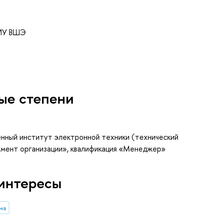
НИУ ВШЭ
ые степени
нный институт электронной техники (технический
жмент организации», квалификация «Менеджер»
интересы
ма