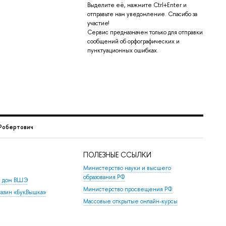
Выделите её, нажмите Ctrl+Enter и
отправьте нам уведомление. Спасибо за
участие!
Сервис предназначен только для отправки
сообщений об орфографических и
пунктуационных ошибках.
Робертович
ПОЛЕЗНЫЕ ССЫЛКИ
Министерство науки и высшего
образования РФ
й дом ВШЭ
Министерство просвещения РФ
азин «БукВышка»
Массовые открытые онлайн-курсы