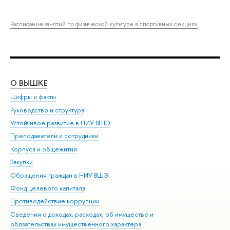
Расписание занятий по физической культуре в спортивных секциях
О ВЫШКЕ
ОБ
Цифры и факты
Ли
Руководство и структура
Дов
Устойчивое развитие в НИУ ВШЭ
Ол
Преподаватели и сотрудники
При
Корпуса и общежития
Вы
Закупки
При
Обращения граждан в НИУ ВШЭ
Ас
Фонд целевого капитала
До
Противодействие коррупции
Цен
Сведения о доходах, расходах, об имуществе и
Би
обязательствах имущественного характера
Об