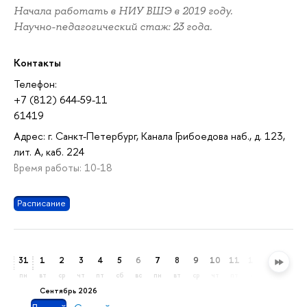
Начала работать в НИУ ВШЭ в 2019 году.
Научно-педагогический стаж: 23 года.
Контакты
Телефон:
+7 (812) 644-59-11
61419
Адрес: г. Санкт-Петербург, Канала Грибоедова наб., д. 123,
лит. А, каб. 224
Время работы: 10-18
Расписание
31
1
2
3
4
5
6
7
8
9
10
11
12
13
14
пн
вт
ср
чт
пт
сб
вс
пн
вт
ср
чт
пт
сб
вс
пн
сентябрь 2026