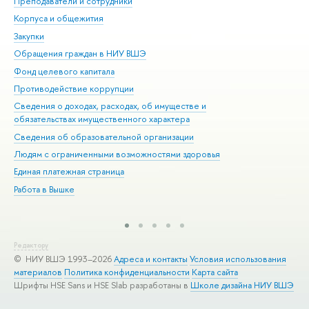
Преподаватели и сотрудники
При
Корпуса и общежития
Вы
Закупки
При
Обращения граждан в НИУ ВШЭ
Ас
Фонд целевого капитала
До
Противодействие коррупции
Цен
Сведения о доходах, расходах, об имуществе и
Би
обязательствах имущественного характера
Об
Сведения об образовательной организации
Обр
Людям с ограниченными возможностями здоровья
Единая платежная страница
Работа в Вышке
Редактору
© НИУ ВШЭ 1993–2026
Адреса и контакты
Условия использования
материалов
Политика конфиденциальности
Карта сайта
Шрифты HSE Sans и HSE Slab разработаны в
Школе дизайна НИУ ВШЭ