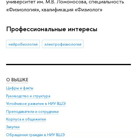
университет им. М.В. Ломоносова, специальность
«Физиология», квалификация «Физиолог»
Профессиональные интересы
нейробиология
электрофизиология
О ВЫШКЕ
ОБ
Цифры и факты
Ли
Руководство и структура
Дов
Устойчивое развитие в НИУ ВШЭ
Ол
Преподаватели и сотрудники
При
Корпуса и общежития
Вы
Закупки
При
Обращения граждан в НИУ ВШЭ
Ас