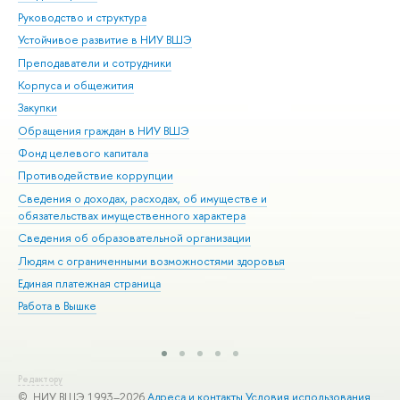
Руководство и структура
Дов
Устойчивое развитие в НИУ ВШЭ
Ол
Преподаватели и сотрудники
При
Корпуса и общежития
Вы
Закупки
При
Обращения граждан в НИУ ВШЭ
Ас
Фонд целевого капитала
До
Противодействие коррупции
Цен
Сведения о доходах, расходах, об имуществе и
Би
обязательствах имущественного характера
Об
Сведения об образовательной организации
Обр
Людям с ограниченными возможностями здоровья
Единая платежная страница
Работа в Вышке
Редактору
© НИУ ВШЭ 1993–2026
Адреса и контакты
Условия использования