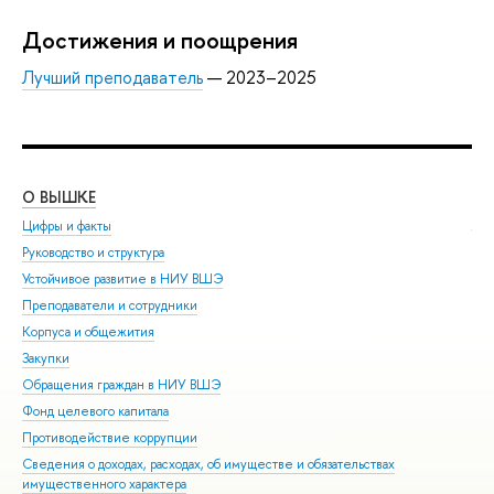
Достижения и поощрения
Лучший преподаватель
— 2023–2025
О ВЫШКЕ
ОБ
Цифры и факты
Ли
Руководство и структура
Дов
Устойчивое развитие в НИУ ВШЭ
Ол
Преподаватели и сотрудники
При
Корпуса и общежития
Вы
Закупки
При
Обращения граждан в НИУ ВШЭ
Асп
Фонд целевого капитала
Доп
Противодействие коррупции
Цен
Сведения о доходах, расходах, об имуществе и обязательствах
Биз
имущественного характера
Обр