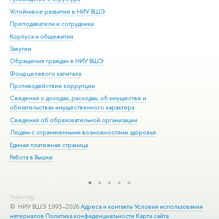
Устойчивое развитие в НИУ ВШЭ
Ол
Преподаватели и сотрудники
При
Корпуса и общежития
Вы
Закупки
При
Обращения граждан в НИУ ВШЭ
Ас
Фонд целевого капитала
До
Противодействие коррупции
Цен
Сведения о доходах, расходах, об имуществе и
Би
обязательствах имущественного характера
Об
Сведения об образовательной организации
Обр
Людям с ограниченными возможностями здоровья
Единая платежная страница
Работа в Вышке
Редактору
© НИУ ВШЭ 1993–2026
Адреса и контакты
Условия использования
материалов
Политика конфиденциальности
Карта сайта