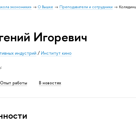
школа экономики»
О Вышке
Преподаватели и сотрудники
Колядинц
гений Игоревич
тивных индустрий
/
Институт кино
.
Опыт работы
В новостях
нности