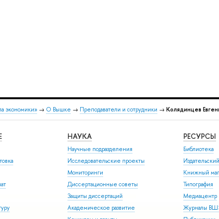
ла экономики»
→
О Вышке
→
Преподаватели и сотрудники
→
Колядинцев Евген
Е
НАУКА
РЕСУРСЫ
Научные подразделения
Библиотека
товка
Исследовательские проекты
Издательски
Мониторинги
Книжный маг
иат
Диссертационные советы
Типография
Защиты диссертаций
Медиацентр
туру
Академическое развитие
Журналы В