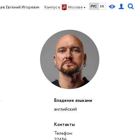
РУС
EN
ев Евгений Игоревич
Кампус в
Москве
Владение языками
английский
Контакты
Телефон:
22436