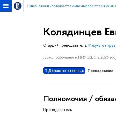
Национальный исследовательский университет «Высшая 
Колядинцев Ев
Старший преподаватель:
Факультет креа
Начал работать в НИУ ВШЭ в 2023 году
Домашняя страница
Преподавание
Полномочия / обяза
Преподаватель