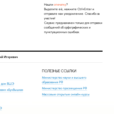
Нашли
опечатку
?
Выделите её, нажмите Ctrl+Enter и
отправьте нам уведомление. Спасибо за
участие!
Сервис предназначен только для отправки
сообщений об орфографических и
пунктуационных ошибках.
ий Игоревич
ПОЛЕЗНЫЕ ССЫЛКИ
Министерство науки и высшего
образования РФ
й дом ВШЭ
Министерство просвещения РФ
азин «БукВышка»
Массовые открытые онлайн-курсы
ШЭ