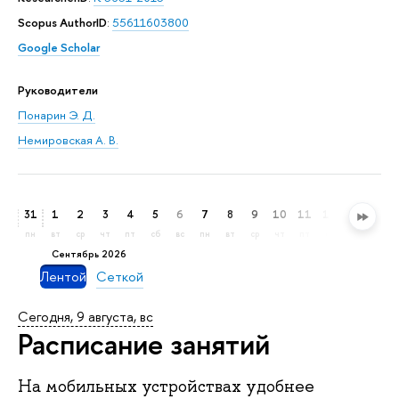
Scopus AuthorID
:
55611603800
Google Scholar
Руководители
Понарин Э. Д.
Немировская А. В.
31
1
2
3
4
5
6
7
8
9
10
11
12
13
14
пн
вт
ср
чт
пт
сб
вс
пн
вт
ср
чт
пт
сб
вс
пн
сентябрь 2026
Лентой
Сеткой
Сегодня, 9 августа, вс
Расписание занятий
На мобильных устройствах удобнее