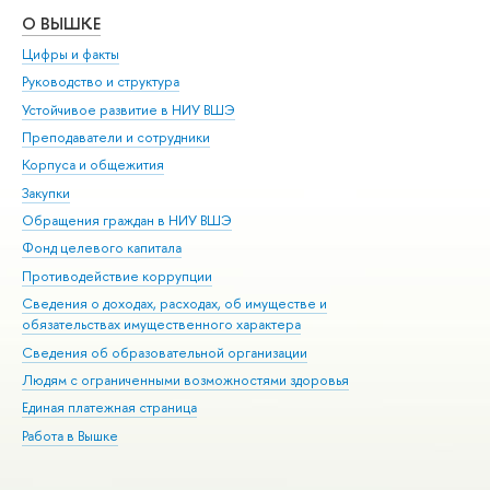
О ВЫШКЕ
ОБ
Цифры и факты
Ли
Руководство и структура
Дов
Устойчивое развитие в НИУ ВШЭ
Ол
Преподаватели и сотрудники
При
Корпуса и общежития
Вы
Закупки
При
Обращения граждан в НИУ ВШЭ
Ас
Фонд целевого капитала
До
Противодействие коррупции
Цен
Сведения о доходах, расходах, об имуществе и
Би
обязательствах имущественного характера
Об
Сведения об образовательной организации
Обр
Людям с ограниченными возможностями здоровья
Единая платежная страница
Работа в Вышке