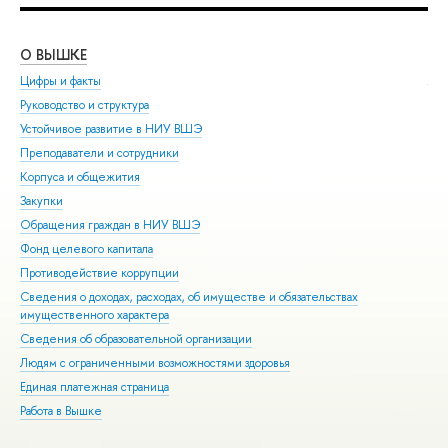
О ВЫШКЕ
ОБ
Цифры и факты
Ли
Руководство и структура
Дов
Устойчивое развитие в НИУ ВШЭ
Ол
Преподаватели и сотрудники
При
Корпуса и общежития
Вы
Закупки
При
Обращения граждан в НИУ ВШЭ
Асп
Фонд целевого капитала
Доп
Противодействие коррупции
Цен
Сведения о доходах, расходах, об имуществе и обязательствах
Биз
имущественного характера
Обр
Сведения об образовательной организации
Обр
Людям с ограниченными возможностями здоровья
Единая платежная страница
Работа в Вышке