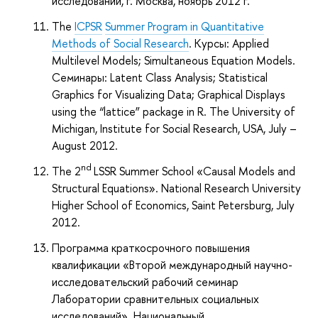
исследований, г. Москва, ноябрь 2012 г.
The
ICPSR
Summer Program in Quantitative
Methods of Social Research
. Курсы: Applied
Multilevel Models; Simultaneous Equation Models.
Семинары: Latent Class Analysis; Statistical
Graphics for Visualizing Data; Graphical Displays
using the “lattice” package in R. The University of
Michigan, Institute for Social Research, USA, July –
August 2012.
nd
The 2
LSSR Summer School «Causal Models and
Structural Equations». National Research University
Higher School of Economics, Saint Petersburg, July
2012.
Программа краткосрочного повышения
квалификации «Второй международный научно-
исследовательский рабочий семинар
Лаборатории сравнительных социальных
исследований». Национальный