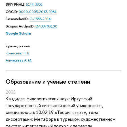
SPIN РИНЦ
:
5144-3836
ORCID
:
0000-0003-2013-0964
ResearcherID
:
G-1355-2014
Scopus AuthorID
:
55488703100
Google Scholar
Руководители
Колесник Н. В.
Алмакаева А. М.
Oбразование и учёные степени
2008
Кандидат филологических наук: Иркутский
государственный лингвистический университет,
специальность 10.02.19 «Теория языка», тема
диссертации: Метафора в турецком художественном
тексте: интегративный подход к переводу