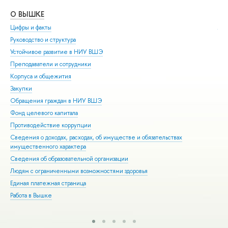
О ВЫШКЕ
ОБ
Цифры и факты
Ли
Руководство и структура
Дов
Устойчивое развитие в НИУ ВШЭ
Ол
Преподаватели и сотрудники
При
Корпуса и общежития
Вы
Закупки
При
Обращения граждан в НИУ ВШЭ
Асп
Фонд целевого капитала
Доп
Противодействие коррупции
Цен
Сведения о доходах, расходах, об имуществе и обязательствах
Биз
имущественного характера
Обр
Сведения об образовательной организации
Обр
Людям с ограниченными возможностями здоровья
Единая платежная страница
Работа в Вышке