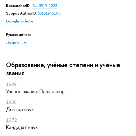
ResearcherID
:
ISU-3319-2023
Scopus AuthorID
:
56151945100
Google Scholar
Руководитель
Лезина Т. А.
Oбразование, учёные степени и учёные
звания
1989
Ученое звание: Профессор
1986
Доктор наук
1972
Кандидат наук