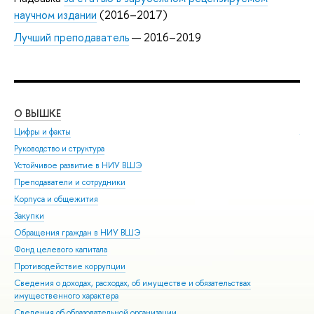
научном издании
(2016–2017)
Лучший преподаватель
— 2016–2019
О ВЫШКЕ
ОБ
Цифры и факты
Ли
Руководство и структура
Дов
Устойчивое развитие в НИУ ВШЭ
Ол
Преподаватели и сотрудники
При
Корпуса и общежития
Вы
Закупки
При
Обращения граждан в НИУ ВШЭ
Асп
Фонд целевого капитала
Доп
Противодействие коррупции
Цен
Сведения о доходах, расходах, об имуществе и обязательствах
Биз
имущественного характера
Обр
Сведения об образовательной организации