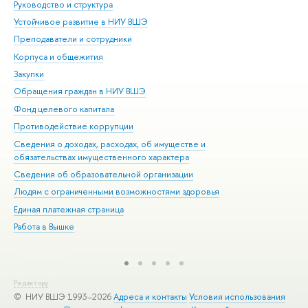
Руководство и структура
Дов
Устойчивое развитие в НИУ ВШЭ
Ол
Преподаватели и сотрудники
При
Корпуса и общежития
Вы
Закупки
При
Обращения граждан в НИУ ВШЭ
Ас
Фонд целевого капитала
До
Противодействие коррупции
Цен
Сведения о доходах, расходах, об имуществе и
Би
обязательствах имущественного характера
Об
Сведения об образовательной организации
Обр
Людям с ограниченными возможностями здоровья
Единая платежная страница
Работа в Вышке
Редактору
© НИУ ВШЭ 1993–2026
Адреса и контакты
Условия использования