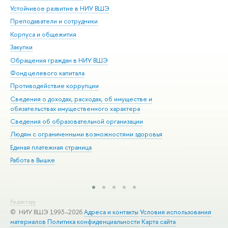
Устойчивое развитие в НИУ ВШЭ
Ол
Преподаватели и сотрудники
При
Корпуса и общежития
Вы
Закупки
При
Обращения граждан в НИУ ВШЭ
Ас
Фонд целевого капитала
До
Противодействие коррупции
Цен
Сведения о доходах, расходах, об имуществе и
Би
обязательствах имущественного характера
Об
Сведения об образовательной организации
Обр
Людям с ограниченными возможностями здоровья
Единая платежная страница
Работа в Вышке
Редактору
© НИУ ВШЭ 1993–2026
Адреса и контакты
Условия использования
материалов
Политика конфиденциальности
Карта сайта