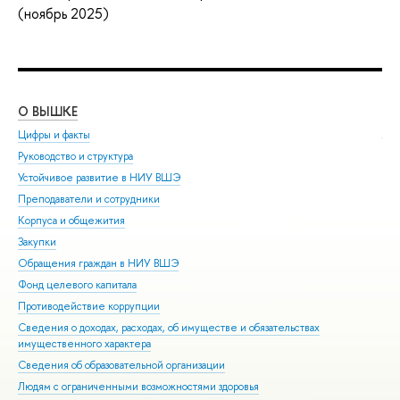
(ноябрь 2025)
О ВЫШКЕ
ОБ
Цифры и факты
Ли
Руководство и структура
Дов
Устойчивое развитие в НИУ ВШЭ
Ол
Преподаватели и сотрудники
При
Корпуса и общежития
Вы
Закупки
При
Обращения граждан в НИУ ВШЭ
Асп
Фонд целевого капитала
Доп
Противодействие коррупции
Цен
Сведения о доходах, расходах, об имуществе и обязательствах
Биз
имущественного характера
Обр
Сведения об образовательной организации
Обр
Людям с ограниченными возможностями здоровья