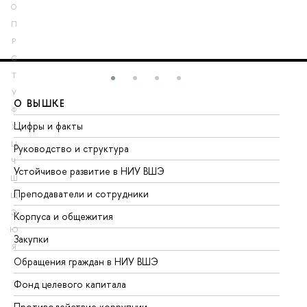
О
П
Р
С
Т
У
О ВЫШКЕ
О
Ф
Цифры и факты
Ли
Х
Ц
Руководство и структура
До
Ч
Устойчивое развитие в НИУ ВШЭ
Ол
Ш
Преподаватели и сотрудники
Пр
Щ
Э
Корпуса и общежития
Вы
Ю
Закупки
Пр
Я
Обращения граждан в НИУ ВШЭ
Ас
Фонд целевого капитала
До
Противодействие коррупции
Це