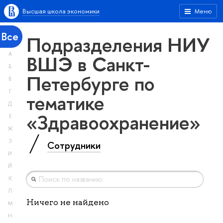
Высшая школа экономики
Меню
Все
Подразделения НИУ
А
ВШЭ в Санкт-
Б
Петербурге по
В
Г
тематике
Д
«Здравоохранение»
Е
Ж
З
Сотрудники
И
Й
К
Л
Ничего не найдено
М
Н