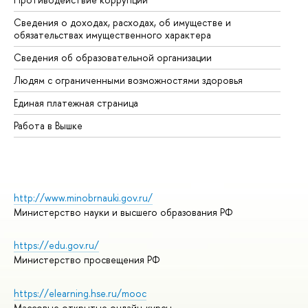
Сведения о доходах, расходах, об имуществе и
Би
обязательствах имущественного характера
Об
Сведения об образовательной организации
Об
Людям с ограниченными возможностями здоровья
Единая платежная страница
Работа в Вышке
http://www.minobrnauki.gov.ru/
Министерство науки и высшего образования РФ
https://edu.gov.ru/
Министерство просвещения РФ
https://elearning.hse.ru/mooc
Массовые открытые онлайн-курсы