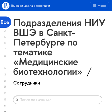
Высшая школа экономики
Меню
Подразделения НИУ
Все
ВШЭ в Санкт-
А
Петербурге по
Б
В
тематике
Г
Д
«Медицинские
Е
биотехнологии»
Ж
З
И
Сотрудники
Й
К
Л
М