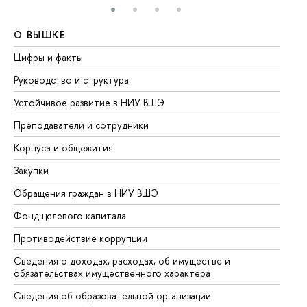
О ВЫШКЕ
О
Цифры и факты
Ли
Руководство и структура
До
Устойчивое развитие в НИУ ВШЭ
Ол
Преподаватели и сотрудники
Пр
Корпуса и общежития
Вы
Закупки
Пр
Обращения граждан в НИУ ВШЭ
Ас
Фонд целевого капитала
До
Противодействие коррупции
Це
Сведения о доходах, расходах, об имуществе и
Би
обязательствах имущественного характера
Об
Сведения об образовательной организации
Об