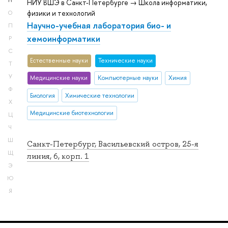
Н
НИУ ВШЭ в Санкт-Петербурге → Школа информатики,
физики и технологий
О
Научно-учебная лаборатория био- и
П
хемоинформатики
Р
С
Естественные науки
Тех­ничес­кие науки
Т
У
Медицинские науки
Компьютерные науки
Химия
Ф
Биология
Химические технологии
Х
Медицинские биотехнологии
Ц
Ч
Ш
Санкт-Петербург, Васильевский остров, 25-я
Щ
линия, 6, корп. 1
Э
Ю
Я