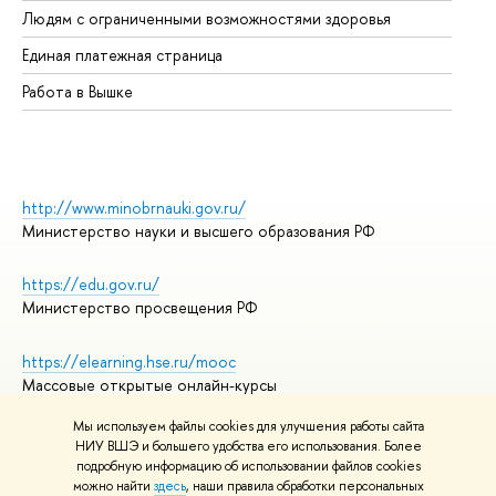
Людям с ограниченными возможностями здоровья
Единая платежная страница
Работа в Вышке
http://www.minobrnauki.gov.ru/
Министерство науки и высшего образования РФ
https://edu.gov.ru/
Министерство просвещения РФ
https://elearning.hse.ru/mooc
Массовые открытые онлайн-курсы
Мы используем файлы cookies для улучшения работы сайта
НИУ ВШЭ и большего удобства его использования. Более
подробную информацию об использовании файлов cookies
© НИУ ВШЭ 1993–2026
Адреса и контакты
можно найти
здесь
, наши правила обработки персональных