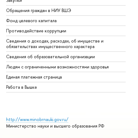
Закупки
Пр
Обращения граждан в НИУ ВШЭ
Ас
Фонд целевого капитала
До
Противодействие коррупции
Це
Сведения о доходах, расходах, об имуществе и
Би
обязательствах имущественного характера
Об
Сведения об образовательной организации
Об
Людям с ограниченными возможностями здоровья
Единая платежная страница
Работа в Вышке
http://www.minobrnauki.gov.ru/
Министерство науки и высшего образования РФ