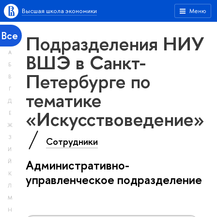
Высшая школа экономики
Меню
Все
Подразделения НИУ
А
ВШЭ в Санкт-
Б
Петербурге по
В
Г
тематике
Д
«Искусствоведение»
Е
Ж
З
Сотрудники
И
Административно-
Й
К
управленческое подразделение
Л
М
Н