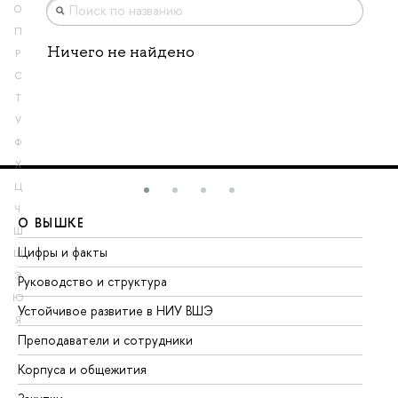
О
П
Ничего не найдено
Р
С
Т
У
Ф
Х
Ц
Ч
О ВЫШКЕ
О
Ш
Цифры и факты
Ли
Щ
Э
Руководство и структура
До
Ю
Устойчивое развитие в НИУ ВШЭ
Ол
Я
Преподаватели и сотрудники
Пр
Корпуса и общежития
Вы