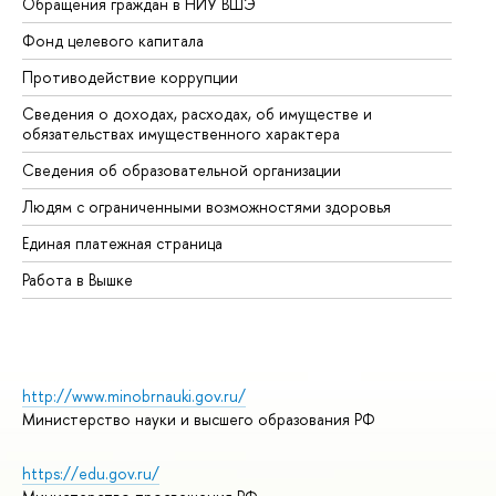
Обращения граждан в НИУ ВШЭ
Ас
Фонд целевого капитала
До
Противодействие коррупции
Це
Сведения о доходах, расходах, об имуществе и
Би
обязательствах имущественного характера
Об
Сведения об образовательной организации
Об
Людям с ограниченными возможностями здоровья
Единая платежная страница
Работа в Вышке
http://www.minobrnauki.gov.ru/
Министерство науки и высшего образования РФ
https://edu.gov.ru/