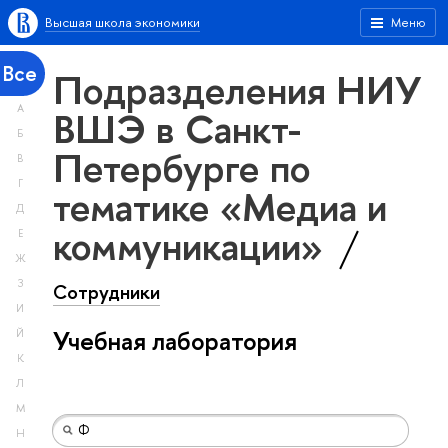
Высшая школа экономики
Меню
Все
Подразделения НИУ
А
ВШЭ в Санкт-
Б
Петербурге по
В
Г
тематике «Медиа и
Д
коммуникации»
Е
Ж
З
Сотрудники
И
Учебная лаборатория
Й
К
Л
М
Н