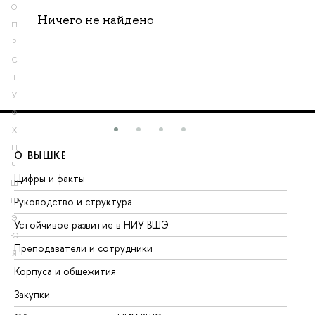
О
Ничего не найдено
П
Р
С
Т
У
Ф
Х
Ц
О ВЫШКЕ
О
Ч
Цифры и факты
Ли
Ш
Руководство и структура
До
Щ
Э
Устойчивое развитие в НИУ ВШЭ
Ол
Ю
Преподаватели и сотрудники
Пр
Я
Корпуса и общежития
Вы
Закупки
Пр