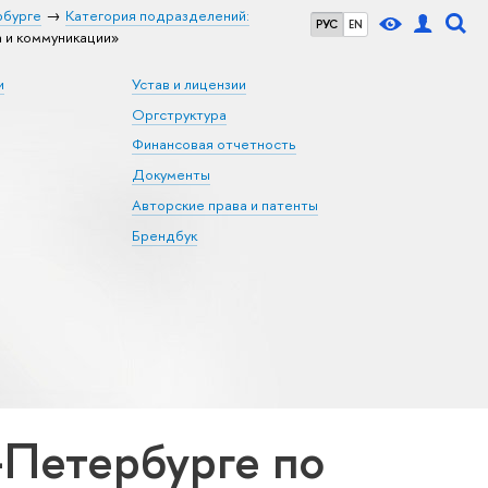
рбурге
Категория подразделений:
РУС
EN
 и коммуникации»
и
Устав и лицензии
Оргструктура
Финансовая отчетность
Документы
Авторские права и патенты
Брендбук
Петербурге по