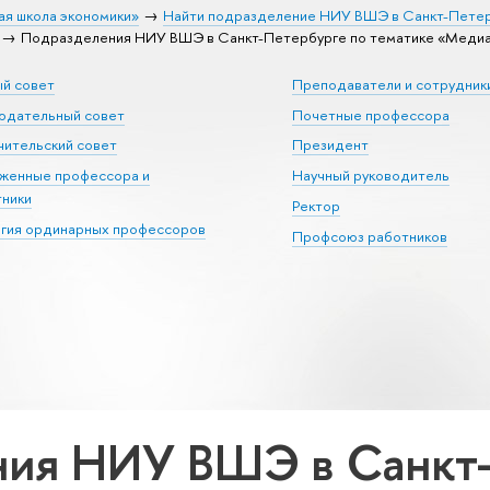
ая школа экономики»
Найти подразделение НИУ ВШЭ в Санкт-Пете
Подразделения НИУ ВШЭ в Санкт-Петербурге по тематике «Медиа
ый совет
Преподаватели и сотрудник
юдательный совет
Почетные профессора
ительский совет
Президент
уженные профессора и
Научный руководитель
тники
Ректор
егия ординарных профессоров
Профсоюз работников
ия НИУ ВШЭ в Санкт-