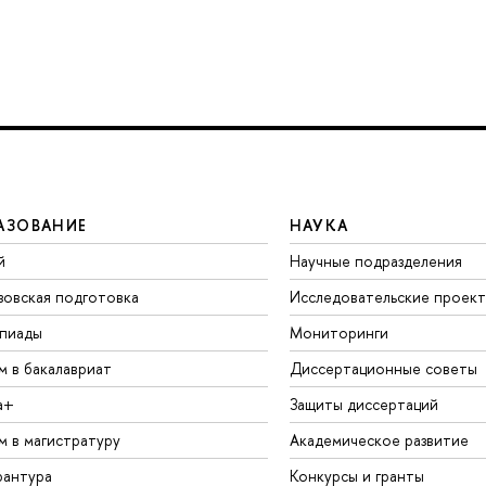
АЗОВАНИЕ
НАУКА
й
Научные подразделения
зовская подготовка
Исследовательские проек
пиады
Мониторинги
м в бакалавриат
Диссертационные советы
а+
Защиты диссертаций
м в магистратуру
Академическое развитие
рантура
Конкурсы и гранты