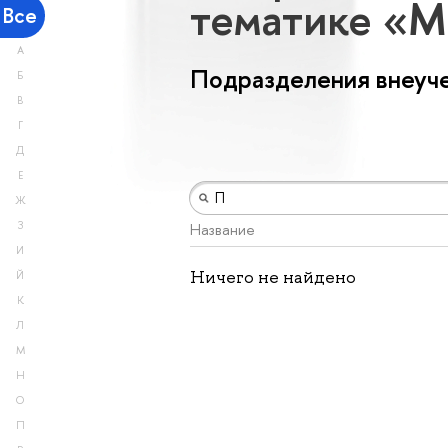
тематике «М
Все
А
Подразделения внеуче
Б
В
Г
Д
Е
Ж
З
Название
И
Ничего не найдено
Й
К
Л
М
Н
О
П