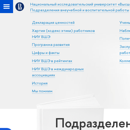
Национальный исследовательский университет «Высш
Подразделения внеучебной и воспитательной работы
Декларация ценностей
Учен
Хартия (кодекс этики) работников
Набл
НИУ ВШЭ
Попеч
Программа развития
Засл
Цифры и факты
рабо
НИУ ВШЭ в рейтингах
Колл
НИУ ВШЭ в международных
ассоциациях
История
Мы помним
Подразделен