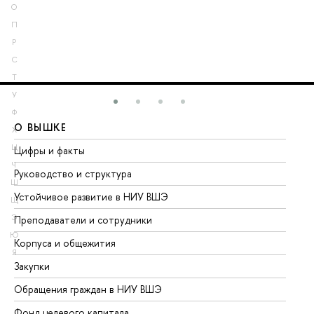
О
П
Р
С
Т
У
Ф
О ВЫШКЕ
О
Х
Ц
Цифры и факты
Ли
Ч
Руководство и структура
До
Ш
Устойчивое развитие в НИУ ВШЭ
Ол
Щ
Э
Преподаватели и сотрудники
Пр
Ю
Корпуса и общежития
Вы
Я
Закупки
Пр
Обращения граждан в НИУ ВШЭ
Ас
Фонд целевого капитала
До