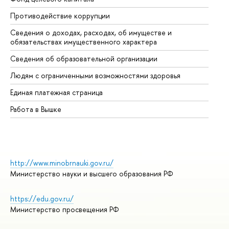
Противодействие коррупции
Це
Сведения о доходах, расходах, об имуществе и
Би
обязательствах имущественного характера
Об
Сведения об образовательной организации
Об
Людям с ограниченными возможностями здоровья
Единая платежная страница
Работа в Вышке
http://www.minobrnauki.gov.ru/
Министерство науки и высшего образования РФ
https://edu.gov.ru/
Министерство просвещения РФ