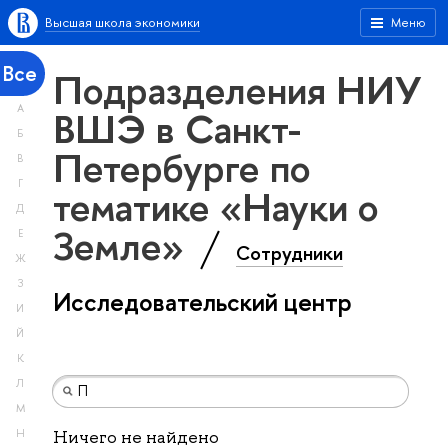
Высшая школа экономики
Меню
Все
Подразделения НИУ
А
ВШЭ в Санкт-
Б
Петербурге по
В
Г
тематике «Науки о
Д
Земле»
Е
Сотрудники
Ж
З
Исследовательский центр
И
Й
К
Л
М
Н
Ничего не найдено