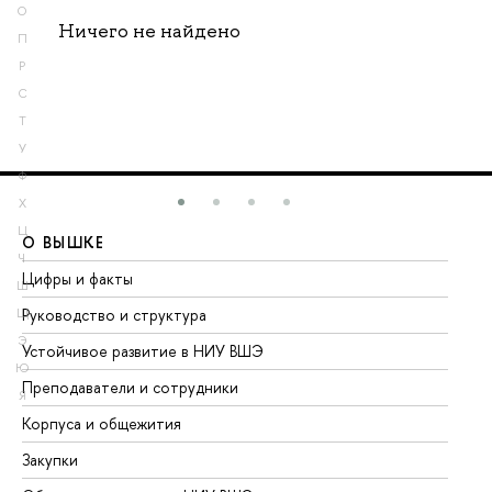
О
Ничего не найдено
П
Р
С
Т
У
Ф
Х
Ц
О ВЫШКЕ
О
Ч
Цифры и факты
Ли
Ш
Руководство и структура
До
Щ
Э
Устойчивое развитие в НИУ ВШЭ
Ол
Ю
Преподаватели и сотрудники
Пр
Я
Корпуса и общежития
Вы
Закупки
Пр