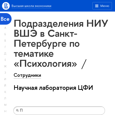
Высшая школа экономики
Меню
Все
Подразделения НИУ
А
ВШЭ в Санкт-
Б
Петербурге по
В
Г
тематике
Д
«Психология»
Е
Ж
З
Сотрудники
И
Научная лаборатория ЦФИ
Й
К
Л
М
Н