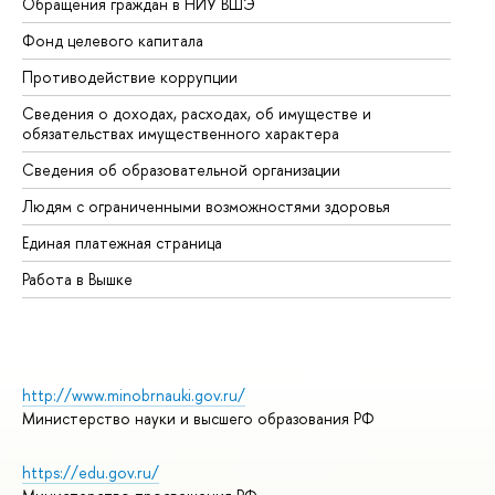
Обращения граждан в НИУ ВШЭ
Ас
Фонд целевого капитала
До
Противодействие коррупции
Це
Сведения о доходах, расходах, об имуществе и
Би
обязательствах имущественного характера
Об
Сведения об образовательной организации
Об
Людям с ограниченными возможностями здоровья
Единая платежная страница
Работа в Вышке
http://www.minobrnauki.gov.ru/
Министерство науки и высшего образования РФ
https://edu.gov.ru/