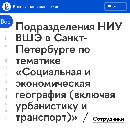
Высшая школа экономики
Меню
Все
Подразделения НИУ
А
ВШЭ в Санкт-
Б
Петербурге по
В
Г
тематике
Д
«Социальная и
Е
Ж
экономическая
З
география (включая
И
Й
урбанистику и
К
транспорт)»
Л
Сотрудники
М
Н