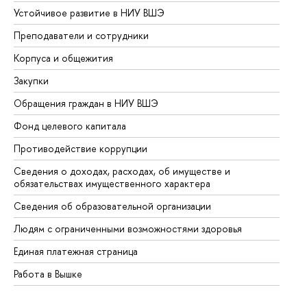
Устойчивое развитие в НИУ ВШЭ
Ол
Преподаватели и сотрудники
Пр
Корпуса и общежития
Вы
Закупки
Пр
Обращения граждан в НИУ ВШЭ
Ас
Фонд целевого капитала
До
Противодействие коррупции
Це
Сведения о доходах, расходах, об имуществе и
Би
обязательствах имущественного характера
Об
Сведения об образовательной организации
Об
Людям с ограниченными возможностями здоровья
Единая платежная страница
Работа в Вышке