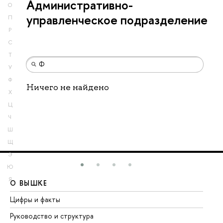
Административно-
О
управленческое подразделение
П
Р
С
Т
У
Ф
Ничего не найдено
Х
Ц
Ч
Ш
Щ
Э
Ю
Я
О ВЫШКЕ
О
Цифры и факты
Ли
Руководство и структура
До