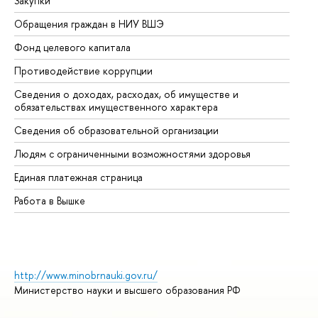
Закупки
Пр
Обращения граждан в НИУ ВШЭ
Ас
Фонд целевого капитала
До
Противодействие коррупции
Це
Сведения о доходах, расходах, об имуществе и
Би
обязательствах имущественного характера
Об
Сведения об образовательной организации
Об
Людям с ограниченными возможностями здоровья
Единая платежная страница
Работа в Вышке
http://www.minobrnauki.gov.ru/
Министерство науки и высшего образования РФ