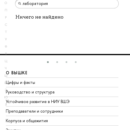
О
П
Ничего не найдено
Р
С
Т
У
Ф
Х
Ц
Ч
О ВЫШКЕ
О
Ш
Цифры и факты
Ли
Щ
Э
Руководство и структура
До
Ю
Устойчивое развитие в НИУ ВШЭ
Ол
Я
Преподаватели и сотрудники
Пр
Корпуса и общежития
Вы