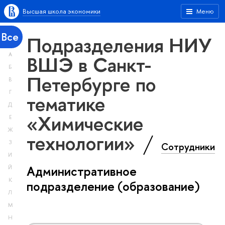
Высшая школа экономики
Меню
Все
Подразделения НИУ
А
ВШЭ в Санкт-
Б
Петербурге по
В
Г
тематике
Д
«Химические
Е
Ж
технологии»
З
Сотрудники
И
Административное
Й
К
подразделение (образование)
Л
М
Н