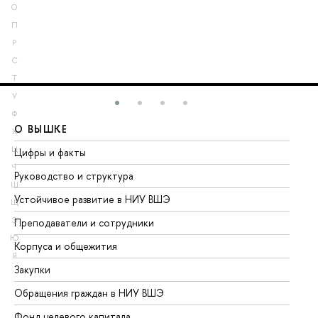
О
П
Р
С
Т
У
Ф
О ВЫШКЕ
О
Х
Ц
Цифры и факты
Ли
Ч
Руководство и структура
До
Ш
Устойчивое развитие в НИУ ВШЭ
Ол
Щ
Э
Преподаватели и сотрудники
Пр
Ю
Корпуса и общежития
Вы
Я
Закупки
Пр
Обращения граждан в НИУ ВШЭ
Ас
Фонд целевого капитала
До