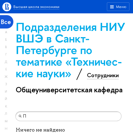
Высшая школа экономики
Меню
Все
Подразделения НИУ
А
ВШЭ в Санкт-
Б
Петербурге по
В
Г
тематике «Тех­ничес­
Д
кие науки»
Е
Сотрудники
Ж
З
Общеуниверситетская кафедра
И
Й
К
Л
М
Н
Ничего не найдено