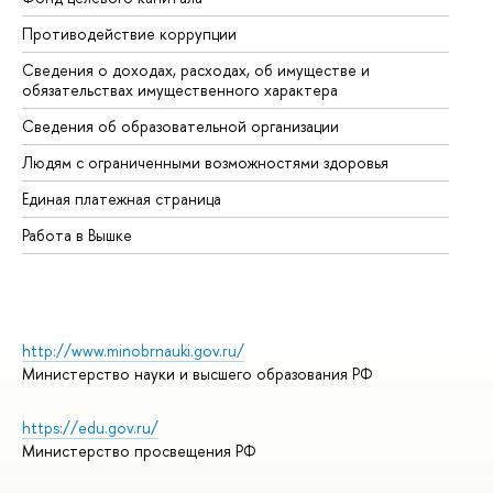
Противодействие коррупции
Це
Сведения о доходах, расходах, об имуществе и
Би
обязательствах имущественного характера
Об
Сведения об образовательной организации
Об
Людям с ограниченными возможностями здоровья
Единая платежная страница
Работа в Вышке
http://www.minobrnauki.gov.ru/
Министерство науки и высшего образования РФ
https://edu.gov.ru/
Министерство просвещения РФ