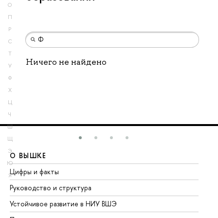
О
П
Р
С
Т
Ничего не найдено
У
Ф
Х
Ц
Ч
Ш
Щ
Э
О ВЫШКЕ
О
Ю
Цифры и факты
Ли
Я
Руководство и структура
До
Устойчивое развитие в НИУ ВШЭ
Ол