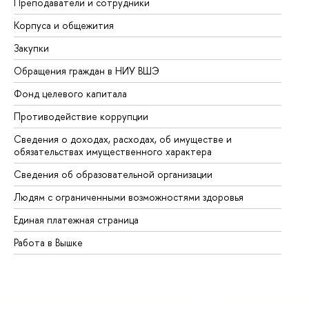
Преподаватели и сотрудники
Пр
Корпуса и общежития
Вы
Закупки
Пр
Обращения граждан в НИУ ВШЭ
Ас
Фонд целевого капитала
До
Противодействие коррупции
Це
Сведения о доходах, расходах, об имуществе и
Би
обязательствах имущественного характера
Об
Сведения об образовательной организации
Об
Людям с ограниченными возможностями здоровья
Единая платежная страница
Работа в Вышке