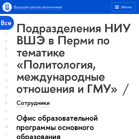
Высшая школа экономики
Меню
Все
Подразделения НИУ
А
ВШЭ в Перми по
Б
тематике
В
Г
«Политология,
Д
международные
Е
Ж
отношения и ГМУ»
З
И
Сотрудники
Й
К
Офис образовательной
Л
программы основного
М
образования
Н