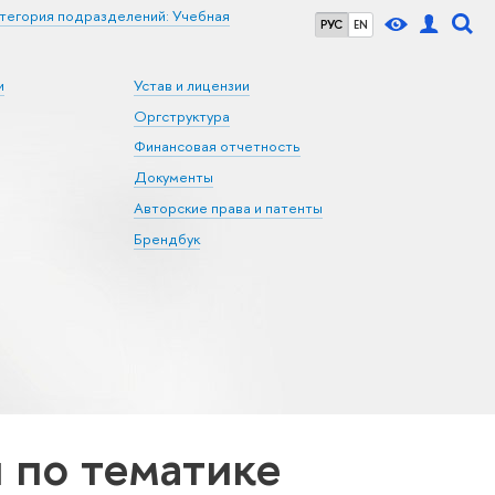
тегория подразделений: Учебная
РУС
EN
и
Устав и лицензии
Оргструктура
Финансовая отчетность
Документы
Авторские права и патенты
Брендбук
по тематике