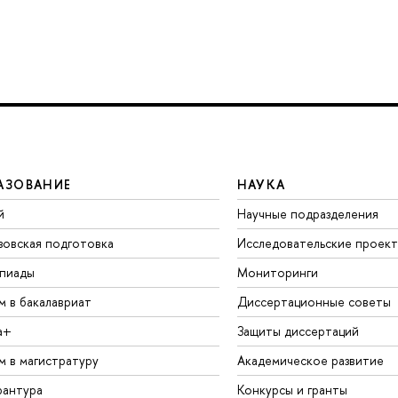
АЗОВАНИЕ
НАУКА
й
Научные подразделения
зовская подготовка
Исследовательские проек
пиады
Мониторинги
м в бакалавриат
Диссертационные советы
а+
Защиты диссертаций
м в магистратуру
Академическое развитие
рантура
Конкурсы и гранты