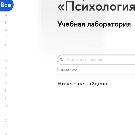
«Психологи
Все
А
Учебная лаборатория
Б
В
Г
Д
Е
Ж
З
Название
И
Ничего не найдено
Й
К
Л
М
Н
О
П