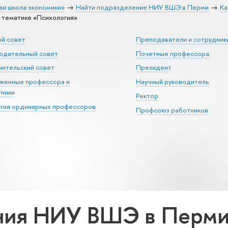
ая школа экономики»
Найти подразделение НИУ ВШЭ в Перми
Ка
тематике «Психология»
ый совет
Преподаватели и сотрудник
юдательный совет
Почетные профессора
ительский совет
Президент
уженные профессора и
Научный руководитель
тники
Ректор
егия ординарных профессоров
Профсоюз работников
ия НИУ ВШЭ в Перми 