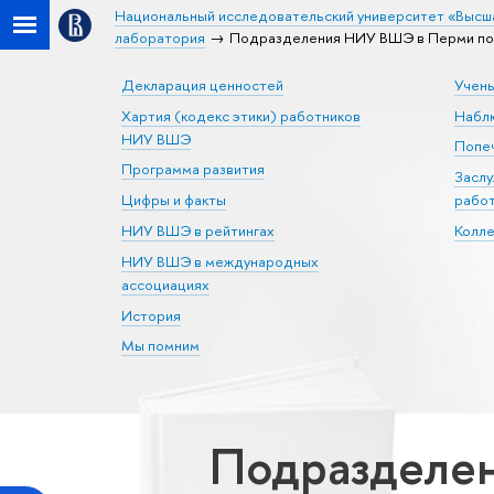
Национальный исследовательский университет «Высш
лаборатория
Подразделения НИУ ВШЭ в Перми по 
Декларация ценностей
Учен
Хартия (кодекс этики) работников
Набл
НИУ ВШЭ
Попеч
Программа развития
Засл
Цифры и факты
рабо
НИУ ВШЭ в рейтингах
Колл
НИУ ВШЭ в международных
ассоциациях
История
Мы помним
Подразделен