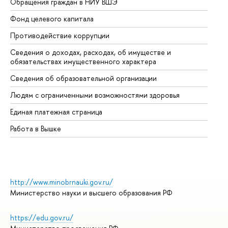
Обращения граждан в НИУ ВШЭ
Ас
Фонд целевого капитала
До
Противодействие коррупции
Це
Сведения о доходах, расходах, об имуществе и
Би
обязательствах имущественного характера
Об
Сведения об образовательной организации
Об
Людям с ограниченными возможностями здоровья
Единая платежная страница
Работа в Вышке
http://www.minobrnauki.gov.ru/
Министерство науки и высшего образования РФ
https://edu.gov.ru/