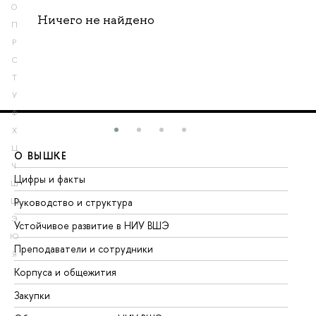
О
Ничего не найдено
П
Р
С
Т
У
Ф
Х
Ц
О ВЫШКЕ
О
Ч
Цифры и факты
Ли
Ш
Руководство и структура
До
Щ
Э
Устойчивое развитие в НИУ ВШЭ
Ол
Ю
Преподаватели и сотрудники
Пр
Я
Корпуса и общежития
Вы
Закупки
Пр