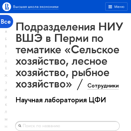
Высшая школа экономики
Меню
Все
Подразделения НИУ
А
ВШЭ в Перми по
Б
тематике «Сельское
В
Г
хозяйство, лесное
Д
хозяйство, рыбное
Е
Ж
хозяйство»
З
Сотрудники
И
Научная лаборатория ЦФИ
Й
К
Л
М
Н