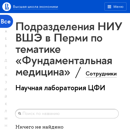
Высшая школа экономики
Меню
Все
Подразделения НИУ
А
ВШЭ в Перми по
Б
тематике
В
Г
«Фундаментальная
Д
медицина»
Е
Сотрудники
Ж
З
Научная лаборатория ЦФИ
И
Й
К
Л
М
Н
Ничего не найдено