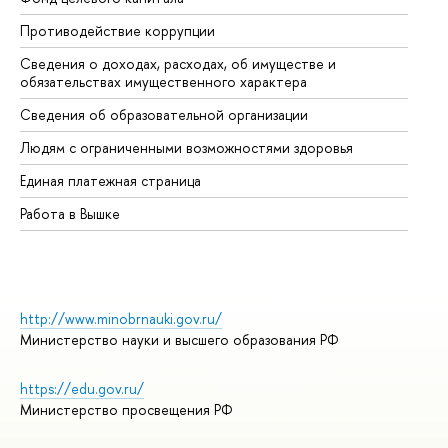
Противодействие коррупции
Це
Сведения о доходах, расходах, об имуществе и
Би
обязательствах имущественного характера
Об
Сведения об образовательной организации
Об
Людям с ограниченными возможностями здоровья
Единая платежная страница
Работа в Вышке
http://www.minobrnauki.gov.ru/
Министерство науки и высшего образования РФ
https://edu.gov.ru/
Министерство просвещения РФ