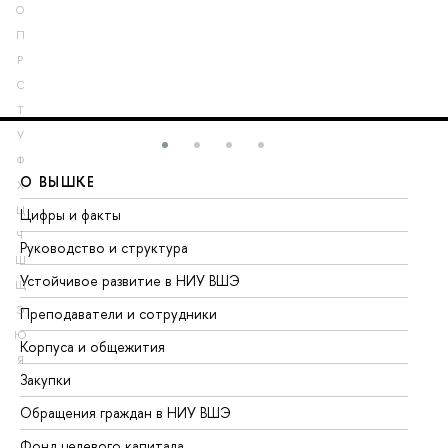
О
П
Р
С
Т
У
Ф
О ВЫШКЕ
О
Х
Ц
Цифры и факты
Ли
Ч
Руководство и структура
До
Ш
Устойчивое развитие в НИУ ВШЭ
Ол
Щ
Э
Преподаватели и сотрудники
Пр
Ю
Корпуса и общежития
Вы
Я
Закупки
Пр
Обращения граждан в НИУ ВШЭ
Ас
Фонд целевого капитала
До