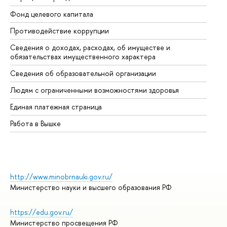
Фонд целевого капитала
До
Противодействие коррупции
Це
Сведения о доходах, расходах, об имуществе и
Би
обязательствах имущественного характера
Об
Сведения об образовательной организации
Об
Людям с ограниченными возможностями здоровья
Единая платежная страница
Работа в Вышке
http://www.minobrnauki.gov.ru/
Министерство науки и высшего образования РФ
https://edu.gov.ru/
Министерство просвещения РФ