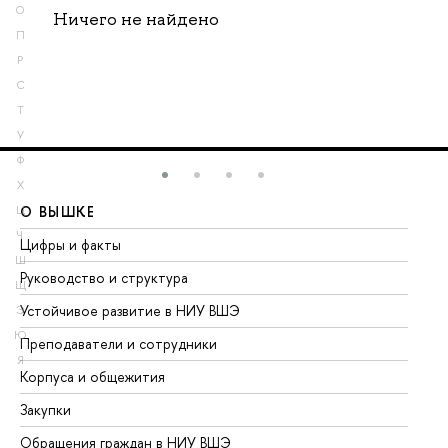
О
Ничего не найдено
П
Р
С
Т
У
Ф
Х
О ВЫШКЕ
О
Ц
Ч
Цифры и факты
Ли
Ш
Руководство и структура
До
Щ
Устойчивое развитие в НИУ ВШЭ
Ол
Э
Ю
Преподаватели и сотрудники
Пр
Я
Корпуса и общежития
Вы
Закупки
Пр
Обращения граждан в НИУ ВШЭ
Ас