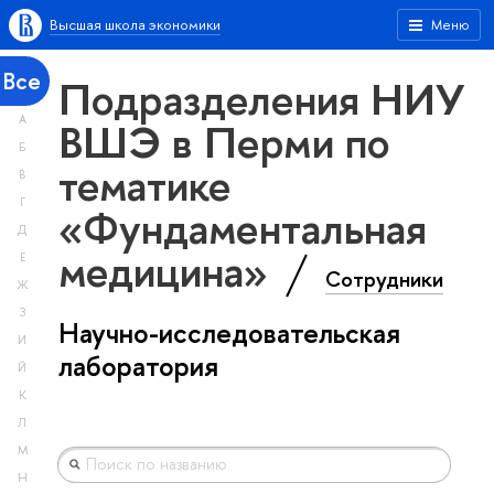
Высшая школа экономики
Меню
Все
Подразделения НИУ
А
ВШЭ в Перми по
Б
тематике
В
Г
«Фундаментальная
Д
медицина»
Е
Сотрудники
Ж
З
Научно-исследовательская
И
лаборатория
Й
К
Л
М
Н